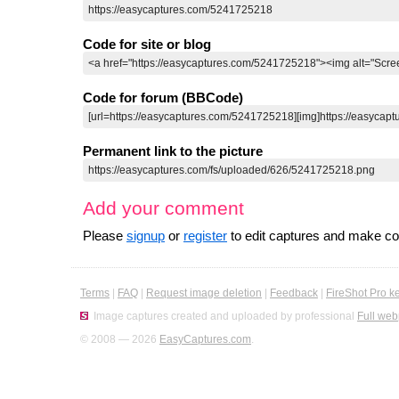
Code for site or blog
Code for forum (BBCode)
Permanent link to the picture
Add your comment
Please
signup
or
register
to edit captures and make 
Terms
|
FAQ
|
Request image deletion
|
Feedback
|
FireShot Pro k
Image captures created and uploaded by professional
Full web
© 2008 — 2026
EasyCaptures.com
.