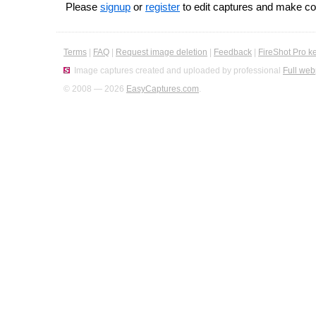
Please
signup
or
register
to edit captures and make 
Terms
|
FAQ
|
Request image deletion
|
Feedback
|
FireShot Pro k
Image captures created and uploaded by professional
Full web
© 2008 — 2026
EasyCaptures.com
.